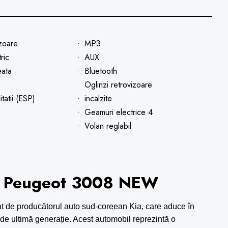
izoare
MP3
ric
AUX
eata
Bluetooth
Oglinzi retrovizoare
itatii (ESP)
incalzite
Geamuri electrice 4
Volan reglabil
:
Peugeot 3008 NEW
t de producătorul auto sud-coreean Kia, care aduce în
i de ultimă generație. Acest automobil reprezintă o