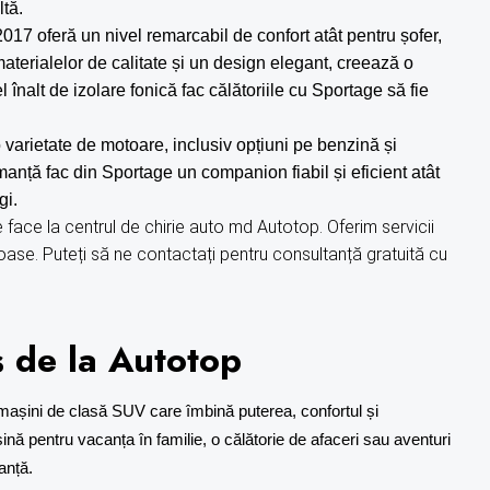
ltă.
017 oferă un nivel remarcabil de confort atât pentru șofer,
materialelor de calitate și un design elegant, creează o
 înalt de izolare fonică fac călătoriile cu Sportage să fie
varietate de motoare, inclusiv opțiuni pe benzină și
manță fac din Sportage un companion fiabil și eficient atât
gi.
 face la centrul de
chirie auto md
Autotop. Oferim servicii
joase. Puteți să ne contactați pentru consultanță gratuită cu
 de la Autotop
așini de clasă SUV care îmbină puterea, confortul și
nă pentru vacanța în familie, o călătorie de afaceri sau aventuri
anță.