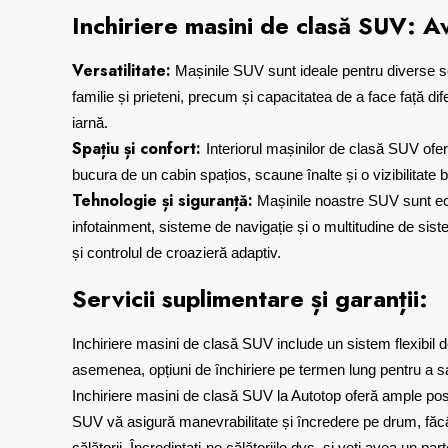
Inchiriere masini
de clasă SUV: Av
Versatilitate:
Mașinile SUV sunt ideale pentru diverse sce
familie și prieteni, precum și capacitatea de a face față dife
iarnă.
Spațiu și confort:
Interiorul mașinilor de clasă SUV ofe
bucura de un cabin spațios, scaune înalte și o vizibilitate 
Tehnologie și siguranță:
Mașinile noastre SUV sunt ech
infotainment, sisteme de navigație și o multitudine de sist
și controlul de croazieră adaptiv.
Servicii suplimentare și garanții:
Inchiriere masini
de clasă SUV include un sistem flexibil d
asemenea, opțiuni de închiriere pe termen lung pentru a sati
Inchiriere masini
de clasă SUV la Autotop oferă ample posibil
SUV vă asigură manevrabilitate și încredere pe drum, făcân
călătorii. Încredințați-ne călătoriile dvs. și veți avea un pa