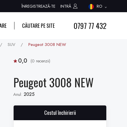
ÎNREGISTREAZĂ-TE
INTRĂ
RO
0797 77 432
ARE
CĂUTARE PE SITE
/
SUV
/
Peugeot 3008 NEW
0,0
(0 recenzii)
Peugeot 3008 NEW
2025
Anul:
Costul închirierii