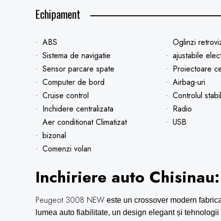
Echipament
ABS
Oglinzi retrov
Sistema de navigatie
ajustabile elect
Sensor parcare spate
Proiectoare c
Computer de bord
Airbag-uri
Cruise control
Controlul stabil
Inchidere centralizata
Radio
Aer conditionat Climatizat
USB
bizonal
Comenzi volan
Inchiriere auto Chisinau
Peugeot 3008 NEW
este un crossover modern fabrica
lumea auto fiabilitate, un design elegant și tehnologi