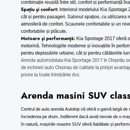
combinație reușită între stil, confort și performanță îna
Spațiu și confort:
Interiorul modelului Kia Sportage 2
cât și pentru pasageri. Salonul spațios, cu utilizarea 
atmosferă de confort. Scaunele confortabile și un nivel
confortabile și plăcute.
Motoare și performanță:
Kia Sportage 2017 oferă o 
motorină. Tehnologiile moderne și inovațiile în perfor
pentru deplasările urbane, cât și pentru călătoriile lun
Arenda automobilului Kia Sportage 2017 în Chișinău se
de
inchirieri auto Chisinau
de calitate la prețuri avanta
privire la toate întrebările dvs.
Arenda masini
SUV class
Centrul de
auto arenda
Autotop vă oferă o gamă largă de m
încrederea pe drum. Indiferent dacă aveți nevoie de o mași
în natură, mașinile noastre SUV oferă fiabilitate și perform