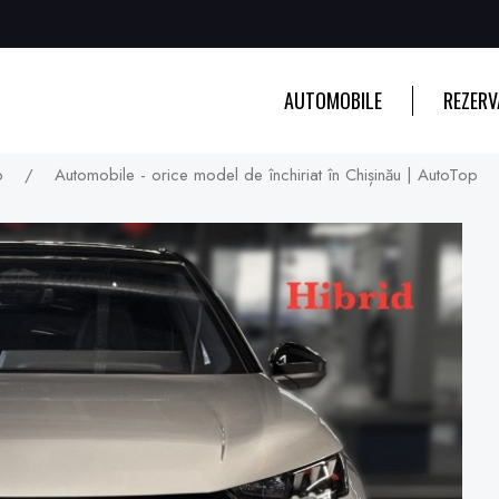
AUTOMOBILE
REZERV
SUV
p
/
Automobile - orice model de închiriat în Chișinău | AutoTop
ECONOM
BUSINESS