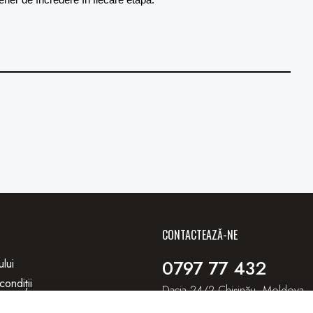
CONTACTEAZĂ-NE
0797 77 432
ului
condiții
Dacia 24/2 Chișinău, Moldova
litate
Autotop.rent@gmail.com