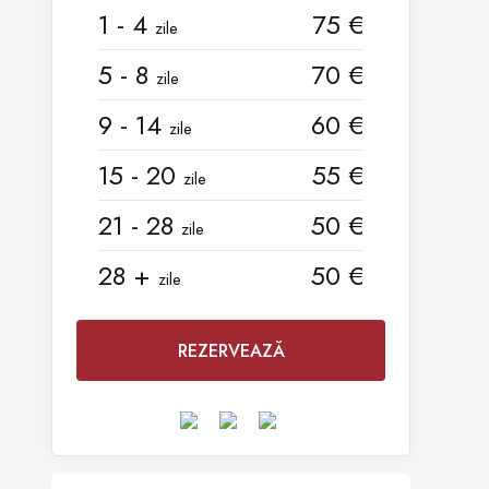
1 - 4
75 €
zile
5 - 8
70 €
zile
9 - 14
60 €
zile
15 - 20
55 €
zile
21 - 28
50 €
zile
28 +
50 €
zile
REZERVEAZĂ