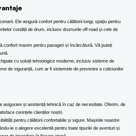
antaje
narii. Ele asigură confort pentru călătorii lungi, spațiu pentru
ritelor condiții de drum, inclusiv drumurile off-road și cele de
ră confort maxim pentru pasageri și încărcătură. Vă puteți
bună.
ipate cu soluții tehnologice moderne, inclusiv sisteme de
eme de siguranță, cum ar fi sistemele de prevenire a coliziunilor
e asigurare și asistență tehnică în caz de necesitate. Oferim, de
sface cerințele clienților noștri.
ități pentru călătorii confortabile și sigure. Mașinile noastre
du-le o alegere excelentă pentru toate tipurile de aventuri și
rtener de încredere în fiecare etapă.