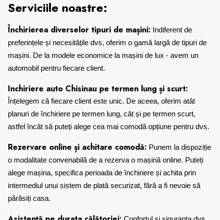
Serviciile noastre:
Închirierea diverselor tipuri de mașini:
Indiferent de
preferințele și necesitățile dvs, oferim o gamă largă de tipuri de
mașini. De la modele economice la mașini de lux - avem un
automobil pentru fiecare client.
Inchiriere auto Chisinau pe termen lung și scurt:
Înțelegem că fiecare client este unic. De aceea, oferim atât
planuri de închiriere pe termen lung, cât și pe termen scurt,
astfel încât să puteți alege cea mai comodă opțiune pentru dvs.
Rezervare online și achitare comodă:
Punem la dispoziție
o modalitate convenabilă de a rezerva o mașină online. Puteți
alege mașina, specifica perioada de închiriere și achita prin
intermediul unui sistem de plată securizat, fără a fi nevoie să
părăsiți casa.
Asistență pe durata călătoriei:
Confortul și siguranța dvs.