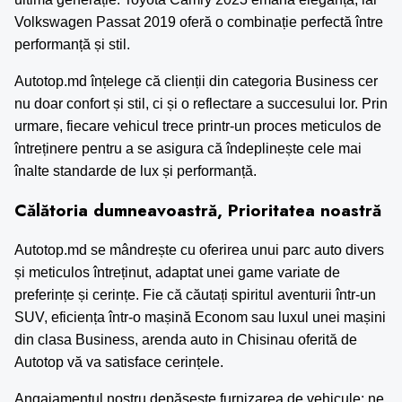
Volkswagen Passat 2019 oferă o combinație perfectă între
performanță și stil.
Autotop.md înțelege că clienții din categoria Business cer
nu doar confort și stil, ci și o reflectare a succesului lor. Prin
urmare, fiecare vehicul trece printr-un proces meticulos de
întreținere pentru a se asigura că îndeplinește cele mai
înalte standarde de lux și performanță.
Călătoria dumneavoastră, Prioritatea noastră
Autotop.md se mândrește cu oferirea unui parc auto divers
și meticulos întreținut, adaptat unei game variate de
preferințe și cerințe. Fie că căutați spiritul aventurii într-un
SUV, eficiența într-o mașină Econom sau luxul unei mașini
din clasa Business,
arenda auto in Chisinau
oferită de
Autotop vă va satisface cerințele.
Angajamentul nostru depășește furnizarea de vehicule; ne