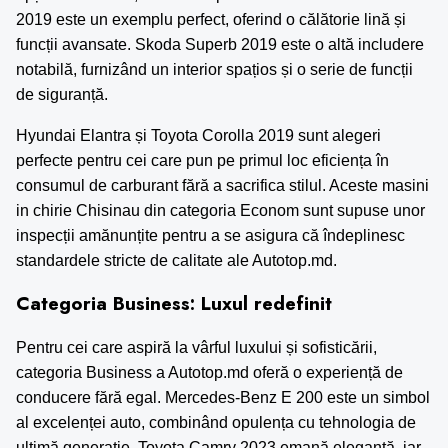
2019 este un exemplu perfect, oferind o călătorie lină și
funcții avansate. Skoda Superb 2019 este o altă includere
notabilă, furnizând un interior spațios și o serie de funcții
de siguranță.
Hyundai Elantra și Toyota Corolla 2019 sunt alegeri
perfecte pentru cei care pun pe primul loc eficiența în
consumul de carburant fără a sacrifica stilul. Aceste
masini
in chirie Chisinau
din categoria Econom sunt supuse unor
inspecții amănunțite pentru a se asigura că îndeplinesc
standardele stricte de calitate ale Autotop.md.
Categoria Business: Luxul redefinit
Pentru cei care aspiră la vârful luxului și sofisticării,
categoria Business a Autotop.md oferă o experiență de
conducere fără egal. Mercedes-Benz E 200 este un simbol
al excelenței auto, combinând opulența cu tehnologia de
ultimă generație. Toyota Camry 2023 emană eleganță, iar