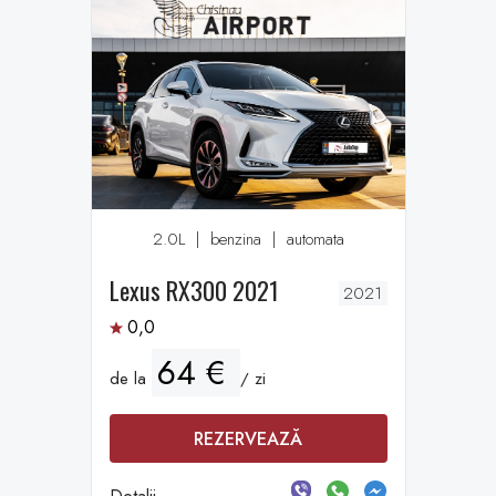
2.0L
|
benzina
|
automata
Lexus RX300 2021
2021
0,0
64 €
de la
/ zi
REZERVEAZĂ