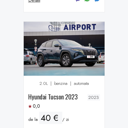
Detalii
2.0L
|
benzina
|
automata
Hyundai Tucson 2023
2023
0,0
40 €
de la
/ zi