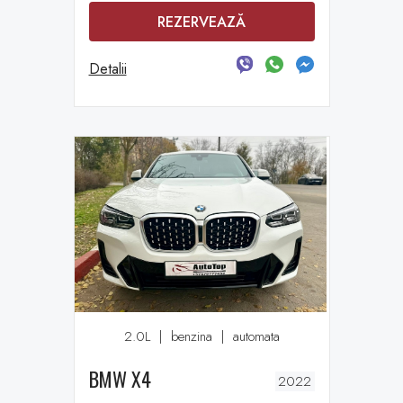
REZERVEAZĂ
Detalii
2.0L
|
benzina
|
automata
BMW X4
2022