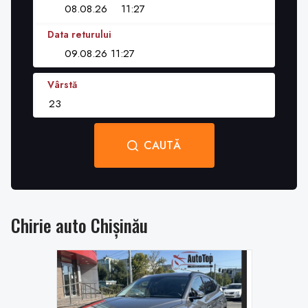
Data returului
Vârstă
CAUTĂ
Chirie auto Chișinău