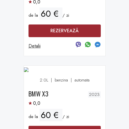
0,0
60 €
de la
/ zi
REZERVEAZĂ
Detalii
2.0L
|
benzina
|
automata
BMW X3
2023
0,0
60 €
de la
/ zi