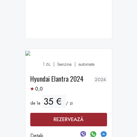
1.6L
|
benzina
|
automata
Hyundai Elantra 2024
2024
0,0
35 €
de la
/ zi
REZERVEAZĂ
Detalii