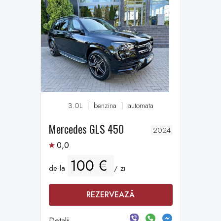
3.0L
|
benzina
|
automata
Mercedes GLS 450
2024
0,0
100 €
de la
/ zi
REZERVEAZĂ
Detalii