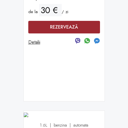
30 €
de la
/ zi
REZERVEAZĂ
Detalii
1.6L
|
benzina
|
automata