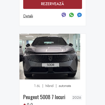
REZERVEAZĂ
Detalii
1.6L
|
hibrid
|
automata
Peugeot 5008 7 locuri
2026
0,0