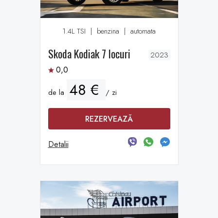
1.4L TSI
|
benzina
|
automata
Skoda Kodiak 7 locuri
2023
0,0
48 €
de la
/ zi
REZERVEAZĂ
Detalii