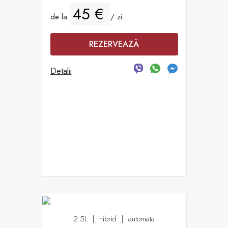
45 €
de la
/ zi
REZERVEAZĂ
Detalii
2.5L
|
hibrid
|
automata