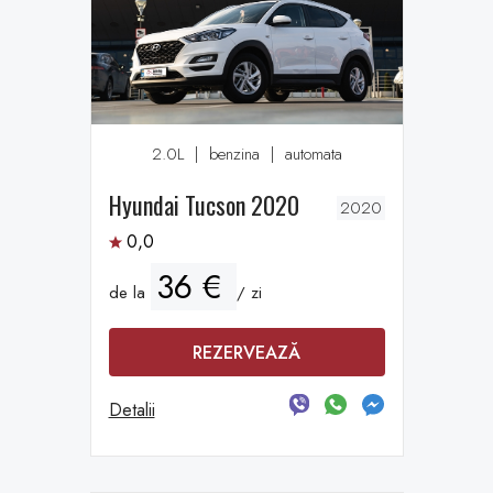
2.0L
|
benzina
|
automata
Hyundai Tucson 2020
2020
0,0
36 €
de la
/ zi
REZERVEAZĂ
Detalii