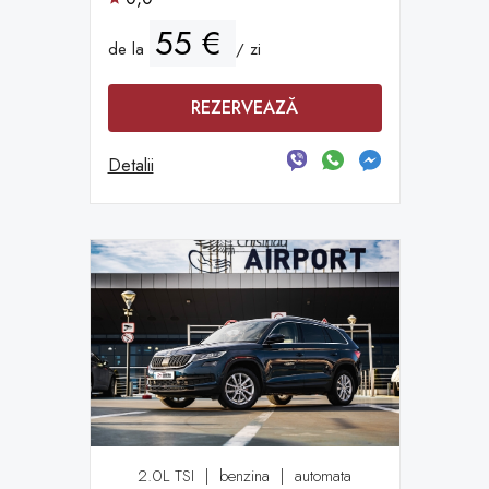
55 €
de la
/ zi
REZERVEAZĂ
Detalii
2.0L TSI
|
benzina
|
automata