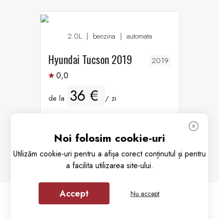
2.0L
|
benzina
|
automata
Hyundai Tucson 2019
2019
0,0
36 €
de la
/ zi
REZERVEAZĂ
Noi folosim cookie-uri
Detalii
Utilizăm cookie-uri pentru a afișa corect conținutul și pentru
a facilita utilizarea site-ului.
Accept
Nu accept
Apelare
Whatsapp