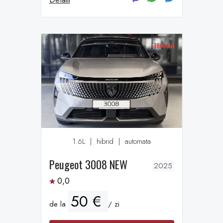
1.6L
|
hibrid
|
automata
Peugeot 3008 NEW
2025
0,0
50 €
de la
/ zi