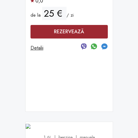
0,0
25 €
de la
/ zi
REZERVEAZĂ
Detalii
1.6L
|
benzina
|
manuala