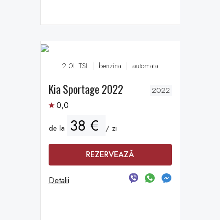
2.0L TSI
|
benzina
|
automata
Kia Sportage 2022
2022
0,0
38 €
de la
/ zi
REZERVEAZĂ
Detalii