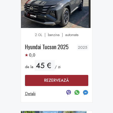
2.0L
|
benzina
|
automata
Hyundai Tucson 2025
2025
0,0
45 €
de la
/ zi
REZERVEAZĂ
Detalii