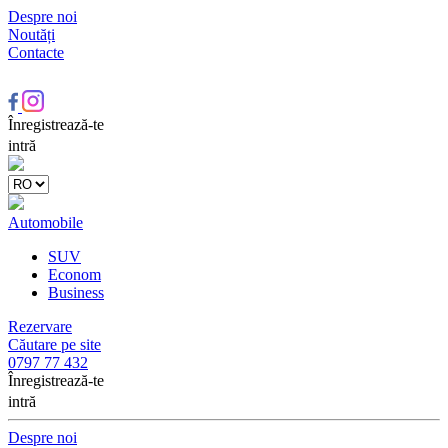
Despre noi
Noutăți
Contacte
Înregistrează-te
intră
Automobile
SUV
Econom
Business
Rezervare
Căutare pe site
0797 77 432
Înregistrează-te
intră
Despre noi