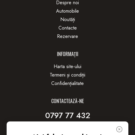
Despre noi
Automobile
Noutăți
Contacte
Rezervare
INFORMAȚII
Harta site-ului
Termeni și condiții
Confidențialitate
CONTACTEAZĂ-NE
0797 77 432
Dacia 24/2 Chișinău, Moldova
Autotop.rent@gmail.com