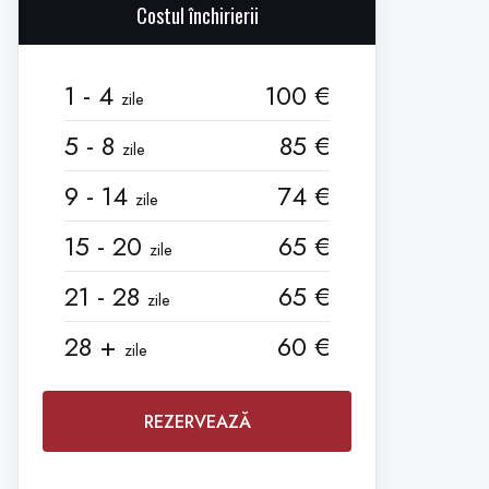
Costul închirierii
1 - 4
100 €
zile
5 - 8
85 €
zile
9 - 14
74 €
zile
15 - 20
65 €
zile
21 - 28
65 €
zile
28 +
60 €
zile
REZERVEAZĂ