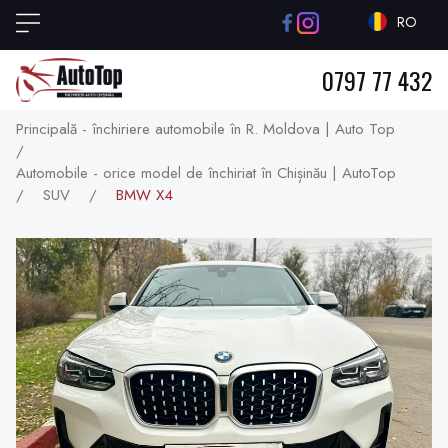
RO
0797 77 432
Principală - închiriere automobile în R. Moldova | Auto Top
/
Automobile - orice model de închiriat în Chișinău | AutoTop
/
SUV
/
BMW X4