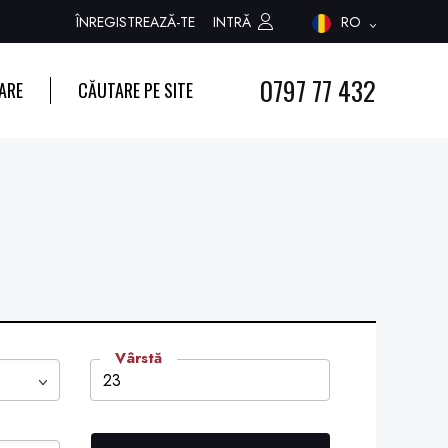
ÎNREGISTREAZĂ-TE
INTRĂ
RO
0797 77 432
ARE
CĂUTARE PE SITE
Vârstă