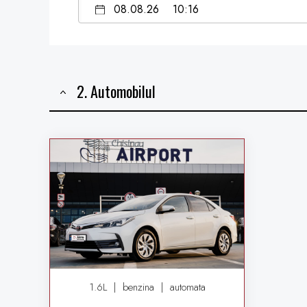
2. Automobilul
1.6L
|
benzina
|
automata