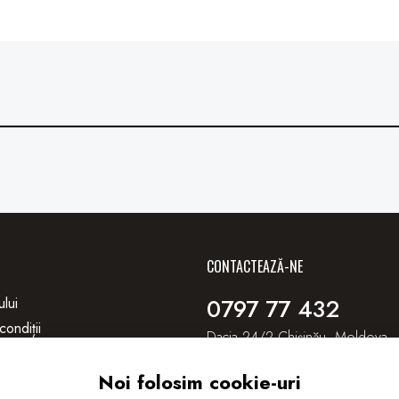
CONTACTEAZĂ-NE
0797 77 432
ului
condiții
Dacia 24/2 Chișinău, Moldova
litate
Autotop.rent@gmail.com
Noi folosim cookie-uri