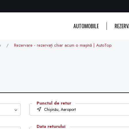
AUTOMOBILE
REZERV
SUV
p
/
Rezervare - rezervați chiar acum o mașină | AutoTop
ECONOM
BUSINESS
Punctul de retur
Chișinău, Aeroport
Data returului